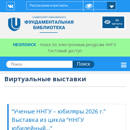
Перейти
Расписание и контакты
к
Vk
содержимому
ЛК
читате
ля
НЕОПОИСК
- поиск по электронным ресурсам ННГУ.
Тестовый доступ.
Искать:
Виртуальные выставки
“Ученые ННГУ – юбиляры 2026 г.”
Выставка из цикла “ННГУ
юбилейный…”