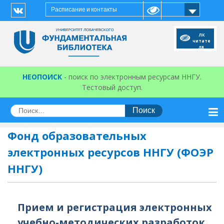
Перейти
Расписание и контакты
к
Vk
содержимому
ЛК
читате
ля
НЕОПОИСК
- поиск по электронным ресурсам ННГУ.
Тестовый доступ.
Искать:
Фонд образовательных
электронных ресурсов ННГУ (ФОЭР
ННГУ)
Прием и регистрация электронных
учебно-методических разработок