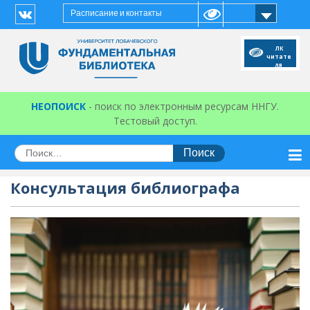
Перейти
Расписание и контакты
к
Vk
содержимому
ЛК
читате
ля
НЕОПОИСК
- поиск по электронным ресурсам ННГУ.
Тестовый доступ.
Искать:
Консультация библиографа