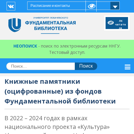
Перейти
Расписание и контакты
к
Vk
содержимому
ЛК
читате
ля
НЕОПОИСК
- поиск по электронным ресурсам ННГУ.
Тестовый доступ.
Искать:
Книжные памятники
(оцифрованные) из фондов
Фундаментальной библиотеки
В 2022 – 2024 годах в рамках
национального проекта «Культура»