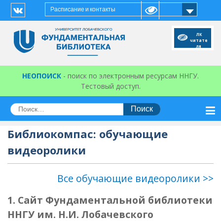
Перейти
Расписание и контакты
к
Vk
содержимому
ЛК
читате
ля
НЕОПОИСК
- поиск по электронным ресурсам ННГУ.
Тестовый доступ.
Искать:
Библиокомпас: обучающие
видеоролики
Все обучающие видеоролики >>
1. Сайт Фундаментальной библиотеки
ННГУ им. Н.И. Лобачевского