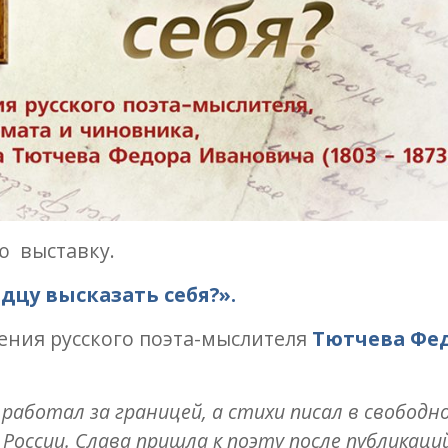
 выставку.
рдцу высказать себя?».
ения русского поэта-мыслителя
Тютчева Фе
аботал за границей, а стихи​ писал в свободн
 России. Слава пришла к поэту после публикаци