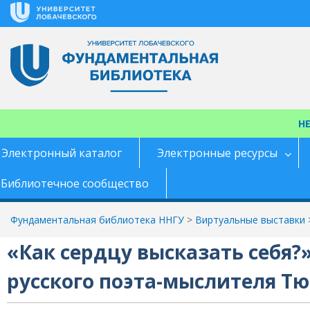
Перейти
к
содержимому
Н
Электронный каталог
Электронные ресурсы
Библиотечное сообщество
Фундаментальная библиотека ННГУ
>
Виртуальные выставки
«Как сердцу высказать себя?»
русского поэта-мыслителя Тю