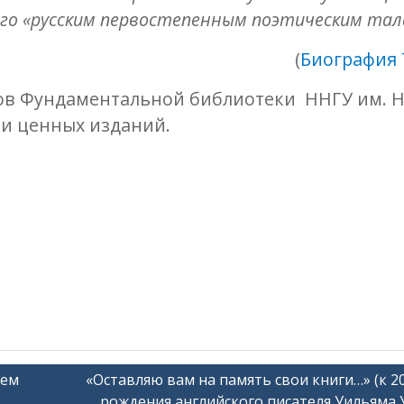
л его «русским первостепенным поэтическим та
(
Биография 
ов Фундаментальной библиотеки ННГУ им. Н.
 и ценных изданий.
сем
«Оставляю вам на память свои книги…» (к 2
рождения английского писателя Уильяма 