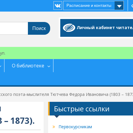
Расписание и контакты
Vk
Личный кабинет читате
уп.
О библиотеке
усского поэта-мыслителя Тютчева Федора Ивановича (1803 – 1873
я
Быстрые ссылки
– 1873).
Первокурсникам