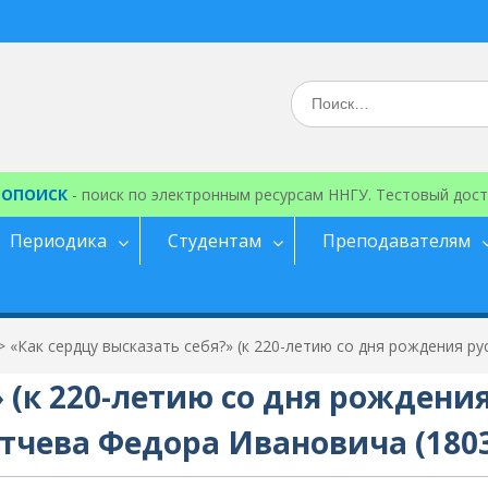
Искать:
ЕОПОИСК
- поиск по электронным ресурсам ННГУ. Тестовый дост
Периодика
Студентам
Преподавателям
>
«Как сердцу высказать себя?» (к 220-летию со дня рождения р
 (к 220-летию со дня рождени
тчева Федора Ивановича (1803 