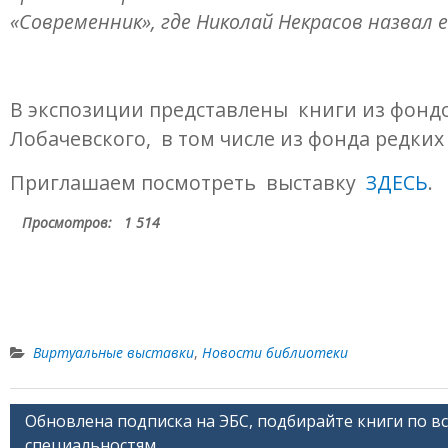
«Современник»​, где Николай Некрасов​ назва
В экспозиции представлены книги из фонд
Лобачевского, в том числе из фонда редких
Приглашаем посмотреть выставку
ЗДЕСЬ
.
Просмотров:
1 514
Виртуальные выставки
,
Новости библиотеки
Обновлена подписка на ЭБС, подбирайте книги по в
Навигация
специальностям