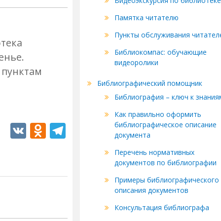
Видеоэкскурсия по библиотеке
Памятка читателю
Пункты обслуживания читател
отека
Библиокомпас: обучающие
енье.
видеоролики
о пунктам
Библиографический помощник
Библиография – ключ к знания
Как правильно оформить
V
O
T
библиографическое описание
документа
K
d
el
Перечень нормативных
n
e
документов по библиографии
o
gr
Примеры библиографического
kl
a
описания документов
as
m
Консультация библиографа