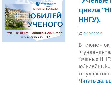
“Ученые 
цикла “Н
ННГУ).
24.06.2026
В июне – окт
Фундаментал
“Ученые ННГУ
юбилейный…”
государствен
Читать даль