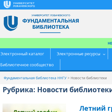
Перейти
к
содержимому
Н
Электронный каталог
Электронные ресурсы
Библиотечное сообщество
Фундаментальная библиотека ННГУ
>
Новости библиотеки
Рубрика:
Новости библиотек
Летний г