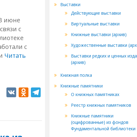
s
Выставки
ni
Действующие выставки
ki
 В июне
Виртуальные выставки
связи с
Книжные выставки (архив)
лиотеке
Художественные выставки (арх
аботали с
 и
Читать
Выставки редких и ценных изд
(архив)
Книжная полка
Книжные памятники
V
O
T
О книжных памятниках
K
d
el
Реестр книжных памятников
n
e
Книжные памятники
o
gr
(оцифрованные) из фондов
kl
a
Фундаментальной библиотеки