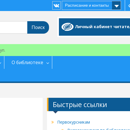
Расписание и контакты
Vk
Личный кабинет читате
уп.
О библиотеке
Быстрые ссылки
Первокурсникам