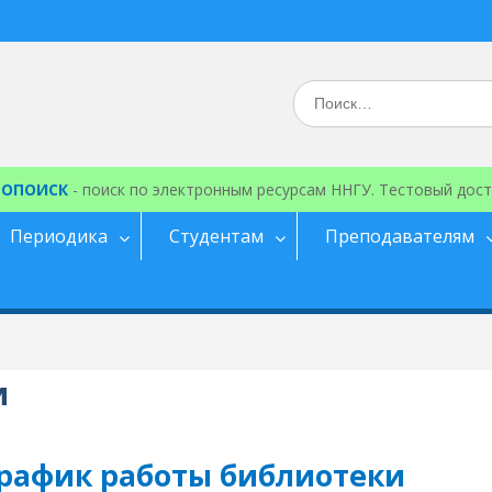
Искать:
ЕОПОИСК
- поиск по электронным ресурсам ННГУ. Тестовый дост
Периодика
Студентам
Преподавателям
и
рафик работы библиотеки