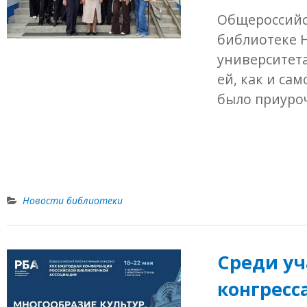
Общероссийс
библиотеке Н
университета
ей, как и са
было приуро
Новости библиотеки
Среди уч
конгресс