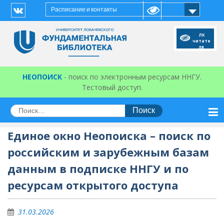
Перейти
Расписание и контакты
к
Vk
содержимому
ЛК
читате
ля
НЕОПОИСК
- поиск по электронным ресурсам ННГУ.
Тестовый доступ.
Искать:
Единое окно Неопоиска – поиск по
российским и зарубежным базам
данным в подписке ННГУ и по
ресурсам открытого доступа
31.03.2026