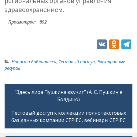
региональных органов управления
здравоохранением.
Просмотров:
892
V
O
T
K
d
e
n
e
Новости библиотеки
,
Тестовый доступ
,
Электронные
ресурсы
o
g
kl
a
as
“Здесь лира Пушкина звучит” (А. С. Пушкин в
Навигация
Болдино)
s
по
ni
записям
Тестовый доступ к коллекции полнотекстовых
ki
баз данных компании CEPIEC, вебинары CEPIEC