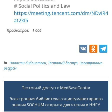
# Social Politics and Law
https://meeting.tencent.com/dm/NDviR4
at2kI5
Просмотров:
1 006
V
O
T
K
d
e
n
e
Новости библиотеки
,
Тестовый доступ
,
Электронные
ресурсы
o
g
kl
a
as
Тестовый доступ к MedBasеGeotar
Навигация
s
по
Электронная библиотека социогуманитарного
ni
записям
знания SOCHUM открыта для чтения в ННГУ