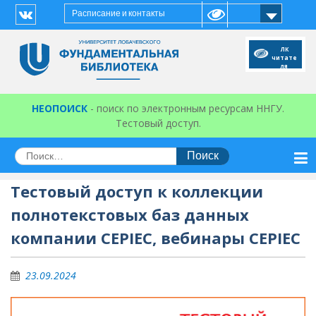
Перейти
Расписание и контакты
к
Vk
содержимому
ЛК
читате
ля
НЕОПОИСК
- поиск по электронным ресурсам ННГУ.
Тестовый доступ.
Искать:
Тестовый доступ к коллекции
полнотекстовых баз данных
компании CEPIEC, вебинары CEPIEC
23.09.2024