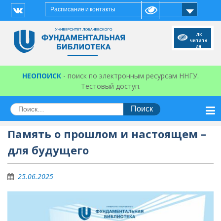
Перейти
Расписание и контакты
к
Vk
содержимому
ЛК
читате
ля
НЕОПОИСК
- поиск по электронным ресурсам ННГУ.
Тестовый доступ.
Искать:
Память о прошлом и настоящем –
для будущего
25.06.2025