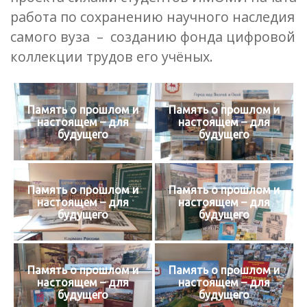
работа по сохранению научного наследия
самого вуза – созданию фонда цифровой
коллекции трудов его учёных.
Память о прошлом и
Память о прошлом и
настоящем – для
настоящем – для
будущего
будущего
Память о прошлом и
Память о прошлом и
настоящем – для
настоящем – для
будущего
будущего
Память о прошлом и
Память о прошлом и
настоящем – для
настоящем – для
будущего
будущего