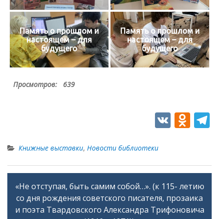
Память о прошлом и
Память о прошлом и
настоящем – для
настоящем – для
будущего
будущего
Просмотров:
639
V
O
T
K
d
e
n
e
Книжные выставки
,
Новости библиотеки
o
g
kl
a
«Не отступая, быть самим собой…». (к 115- летию
Навигация
as
со дня рождения советского писателя, прозаика
по
s
и поэта Твардовского Александра Трифоновича