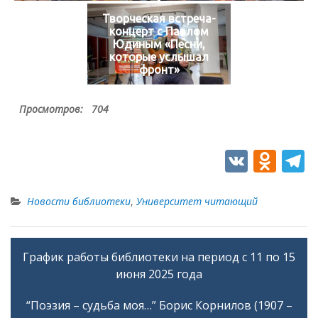
Творческая встреча-
концерт с Павлом
Юдиным «Песни,
которые услышал
фронт»
Просмотров:
704
V
O
T
K
d
e
n
e
Новости библиотеки
,
Университет читающий
o
g
kl
a
График работы библиотеки на период с 11 по 15
Навигация
as
июня 2025 года
по
s
записям
“Поэзия – судьба моя…” Борис Корнилов (1907 –