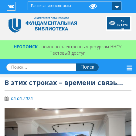
Перейти
Расписание и контакты
к
Vk
содержимому
ЛК
читате
ля
НЕОПОИСК
- поиск по электронным ресурсам ННГУ.
Тестовый доступ.
Искать:
В этих строках – времени связь…
05.05.2025