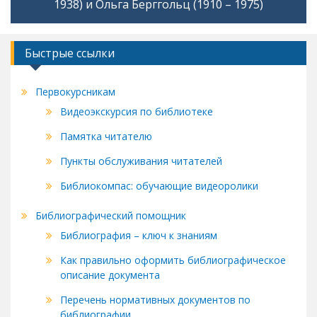
ni
1938) и Ольга Берггольц (1910 – 1975)
ki
Быстрые ссылки
Первокурсникам
Видеоэкскурсия по библиотеке
Памятка читателю
Пункты обслуживания читателей
Библиокомпас: обучающие видеоролики
Библиографический помощник
Библиография – ключ к знаниям
Как правильно оформить библиографическое
описание документа
Перечень нормативных документов по
библиографии