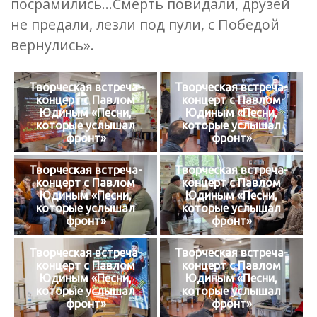
посрамились…Смерть повидали, друзей
не предали, лезли под пули, с Победой
вернулись».
Творческая встреча-
Творческая встреча-
концерт с Павлом
концерт с Павлом
Юдиным «Песни,
Юдиным «Песни,
которые услышал
которые услышал
фронт»
фронт»
Творческая встреча-
Творческая встреча-
концерт с Павлом
концерт с Павлом
Юдиным «Песни,
Юдиным «Песни,
которые услышал
которые услышал
фронт»
фронт»
Творческая встреча-
Творческая встреча-
концерт с Павлом
концерт с Павлом
Юдиным «Песни,
Юдиным «Песни,
которые услышал
которые услышал
фронт»
фронт»