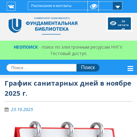
Перейти
Расписание и контакты
к
Vk
содержимому
ЛК
читате
ля
НЕОПОИСК
- поиск по электронным ресурсам ННГУ.
Тестовый доступ.
Искать:
График санитарных дней в ноябре
2025 г.
23.10.2025