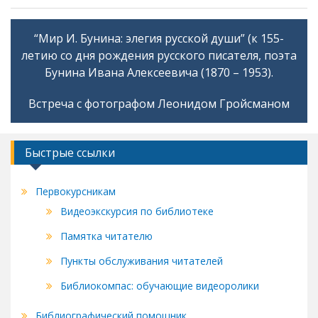
o
g
kl
a
“Мир И. Бунина: элегия русской души” (к 155-
Навигация
as
летию со дня рождения русского писателя, поэта
по
s
Бунина Ивана Алексеевича (1870 – 1953).
записям
ni
Встреча с фотографом Леонидом Гройсманом
ki
Быстрые ссылки
Первокурсникам
Видеоэкскурсия по библиотеке
Памятка читателю
Пункты обслуживания читателей
Библиокомпас: обучающие видеоролики
Библиографический помощник