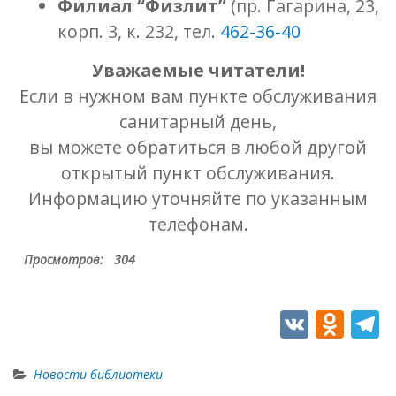
Филиал “Физлит”
(пр. Гагарина, 23,
корп. 3, к. 232, тел.
462-36-40
Уважаемые читатели!
Если в нужном вам пункте обслуживания
санитарный день,
вы можете обратиться в любой другой
открытый пункт обслуживания.
Информацию уточняйте по указанным
телефонам.
Просмотров:
304
V
O
T
K
d
e
n
e
Новости библиотеки