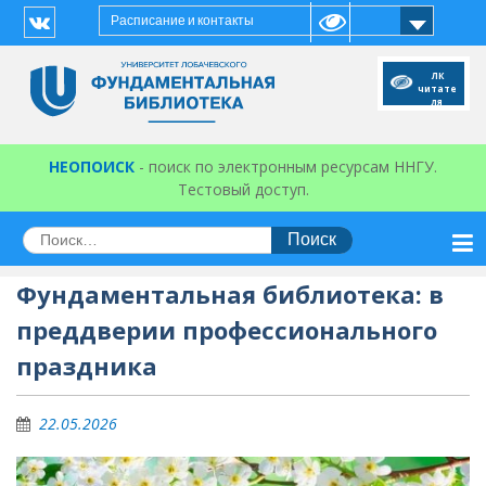
Перейти
Расписание и контакты
к
Vk
содержимому
ЛК
читате
ля
НЕОПОИСК
- поиск по электронным ресурсам ННГУ.
Тестовый доступ.
Искать:
Фундаментальная библиотека: в
преддверии профессионального
праздника
22.05.2026