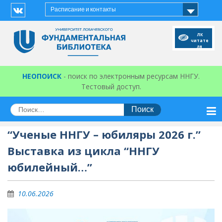
Перейти
Расписание и контакты
к
Vk
содержимому
ЛК
читате
ля
НЕОПОИСК
- поиск по электронным ресурсам ННГУ.
Тестовый доступ.
Искать:
“Ученые ННГУ – юбиляры 2026 г.”
Выставка из цикла “ННГУ
юбилейный…”
10.06.2026