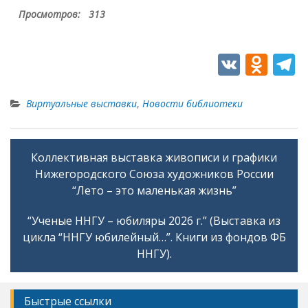
Просмотров:
313
V
O
T
K
d
e
n
e
Виртуальные выставки
,
Новости библиотеки
o
g
kl
a
Коллективная выставка живописи и графики
Навигация
as
Нижегородского Союза художников России
по
s
“Лето – это маленькая жизнь”
записям
ni
“Ученые ННГУ – юбиляры 2026 г.” (Выставка из
ki
цикла “ННГУ юбилейный…”. Книги из фондов ФБ
ННГУ).
Быстрые ссылки