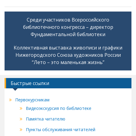
o
g
kl
a
Среди участников Всероссийского
Навигация
as
библиотечного конгресса – директор
по
s
Фундаментальной библиотеки
записям
ni
Коллективная выставка живописи и графики
ki
Нижегородского Союза художников России
“Лето – это маленькая жизнь”
Быстрые ссылки
Первокурсникам
Видеоэкскурсия по библиотеке
Памятка читателю
Пункты обслуживания читателей