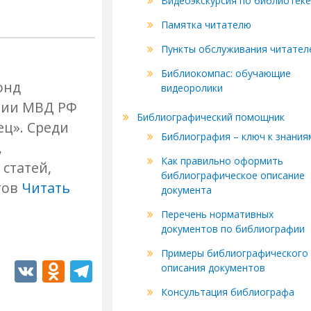
Видеоэкскурсия по библиотеке
Памятка читателю
Пункты обслуживания читател
Библиокомпас: обучающие
онд
видеоролики
мии МВД РФ
Библиографический помощник
ец». Среди
Библиография – ключ к знания
,
Как правильно оформить
статей,
библиографическое описание
тов
Читать
документа
Перечень нормативных
документов по библиографии
Примеры библиографического
V
O
T
описания документов
K
d
el
Консультация библиографа