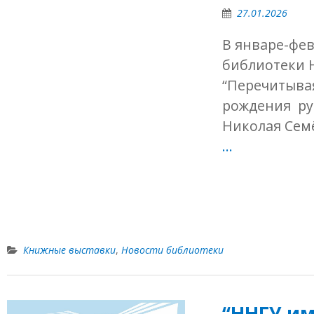
27.01.2026
В январе-фе
библиотеки Н
“Перечитывая
рождения рус
Николая Семё
…
Книжные выставки
,
Новости библиотеки
“ННГУ им.