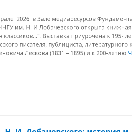
врале 2026 в Зале медиаресурсов Фундамент
НГУ им. Н. И Лобачевского открыта книжная
 классиков…”. Выставка приурочена к 195- ле
ского писателя, публициста, литературного 
новича Лескова (1831 – 1895) и к 200-летию
Ч
 Н. И. Лобачевского: история и