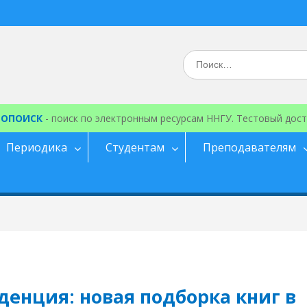
Искать:
ЕОПОИСК
- поиск по электронным ресурсам ННГУ. Тестовый дост
Периодика
Студентам
Преподавателям
енция: новая подборка книг в