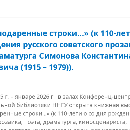
одаренные строки…» (к 110-лет
ения русского советского проза
раматурга Симонова Константин
ча (1915 – 1979)).
5 г. – январе 2026 г. в залах Конференц-цент
ьной библиотеки ННГУ открыта книжная в
енные строки…» (к 110-летию со дня рожден
розаика, поэта, драматурга, киносценариста,