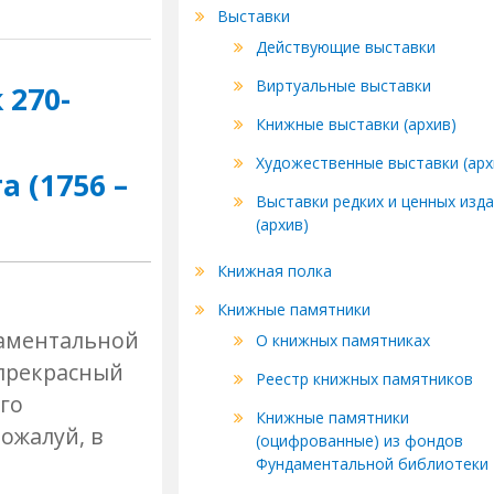
n
e
Выставки
o
gr
Действующие выставки
kl
a
Виртуальные выставки
 270-
as
m
Книжные выставки (архив)
s
Художественные выставки (арх
ni
 (1756 –
Выставки редких и ценных изд
ki
(архив)
Книжная полка
Книжные памятники
даментальной
О книжных памятниках
прекрасный
Реестр книжных памятников
го
Книжные памятники
ожалуй, в
(оцифрованные) из фондов
Фундаментальной библиотеки