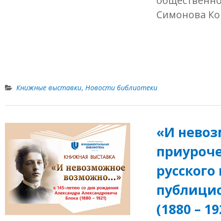
общественног
Симонова Ко
Книжные выставки
,
Новости библиотеки
«И невоз
приуроче
русского 
публицис
(1880 – 19