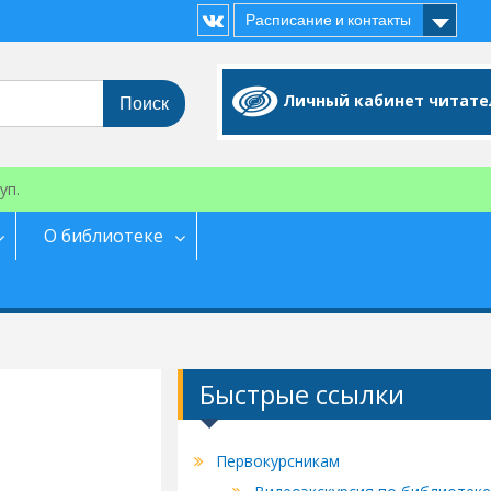
Расписание и контакты
Vk
Личный кабинет читате
уп.
О библиотеке
Быстрые ссылки
Первокурсникам