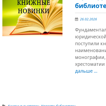
библиот
26.02.2026
Фундаментал
юридической
поступили кн
наименовани
монографии, 
хрестоматии 
дальше …
Книжные выставки
,
Новости библиотеки