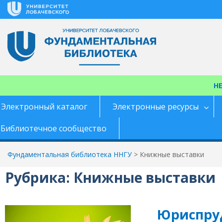
Перейти
к
содержимому
Н
Электронный каталог
Электронные ресурсы
Библиотечное сообщество
Фундаментальная библиотека ННГУ
>
Книжные выставки
Рубрика:
Книжные выставки
Юриспруд