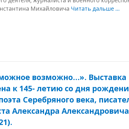
о деятеля, журналиста и военного корреспо
нстантина Михайловича
Читать дальше …
можное возможно…». Выставка
на к 145- летию со дня рожден
поэта Серебряного века, писате
та Александра Александровича
21).