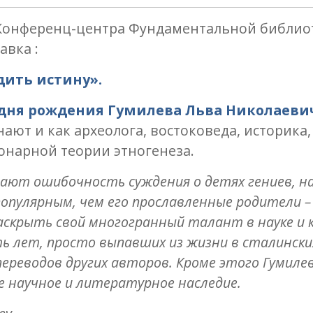
ах Конференц-центра Фундаментальной библи
авка :
стину».
 дня рождения
Гумилева Льва Николаевича
знают и как археолога, востоковеда, историка,
онарной теории этногенеза.
ают ошибочность суждения о детях гениев, на
опулярным, чем его прославленные родители –
раскрыть свой многогранный талант в науке и 
 лет, просто выпавших из жизни в сталинских
ереводов других авторов. Кроме этого Гумилев
е научное и литературное наследие.