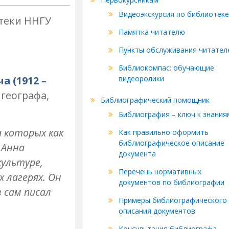
Видеоэкскурсия по библиотеке
отеки ННГУ
Памятка читателю
Пункты обслуживания читател
Библиокомпас: обучающие
 (1912 –
видеоролики
 географа,
Библиографический помощник
Библиография – ключ к знания
 которых как
Как правильно оформить
библиографическое описание
 Анна
документа
культуре,
Перечень нормативных
 лагерях. Он
документов по библиографии
 сам писал
Примеры библиографического
описания документов
Консультация библиографа