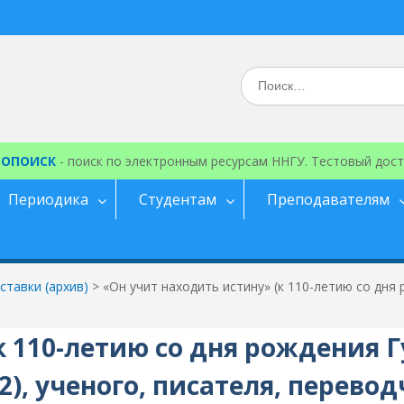
Искать:
ЕОПОИСК
- поиск по электронным ресурсам ННГУ. Тестовый дост
Периодика
Студентам
Преподавателям
тавки (архив)
>
«Он учит находить истину» (к 110-летию со дня
к 110-летию со дня рождения 
2), ученого, писателя, перевод