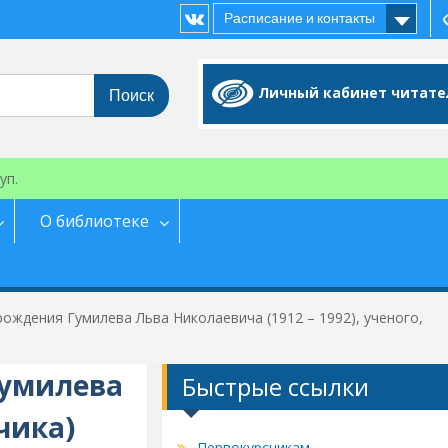
Расписание и контакты
Vk
Личный кабинет читате
уп.
О библиотеке
 рождения Гумилева Льва Николаевича (1912 – 1992), ученого,
Гумилева
Быстрые ссылки
чика)
Первокурсникам