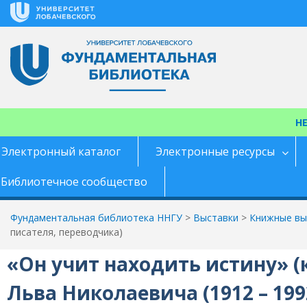
Перейти
к
содержимому
Н
Электронный каталог
Электронные ресурсы
Библиотечное сообщество
Фундаментальная библиотека ННГУ
>
Выставки
>
Книжные выс
писателя, переводчика)
«Он учит находить истину» (
Льва Николаевича (1912 – 199