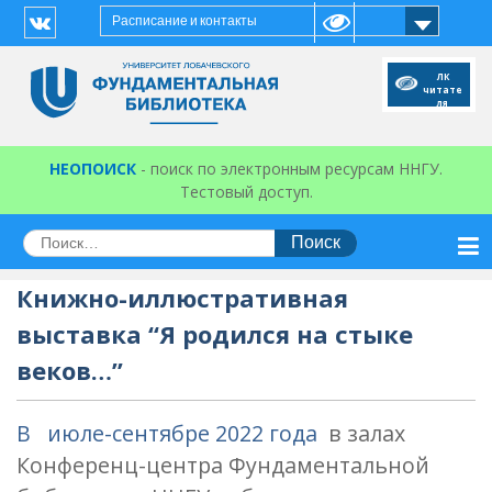
Перейти
Расписание и контакты
к
Vk
содержимому
ЛК
читате
ля
НЕОПОИСК
- поиск по электронным ресурсам ННГУ.
Тестовый доступ.
Искать:
Книжно-иллюстративная
выставка “Я родился на стыке
веков…”
В июле-сентябре 2022 года
в залах
Конференц-центра Фундаментальной