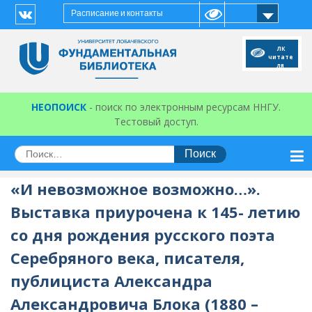
Перейти
Расписание и контакты
к
Vk
содержимому
ЛК
читате
ля
НЕОПОИСК
- поиск по электронным ресурсам ННГУ.
Тестовый доступ.
Искать:
«И невозможное возможно…».
Выставка приурочена к 145- летию
со дня рождения русского поэта
Серебряного века, писателя,
публициста Александра
Александровича Блока (1880 –