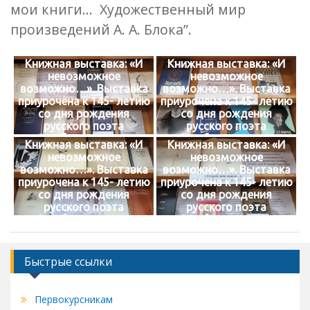
мои книги… Художественный мир
произведений А. А. Блока”.
Книжная выставка: «И
Книжная выставка: «И
невозможное
невозможное
возможно…». Выставка
возможно…». Выставка
приурочена к 145- летию
приурочена к 145- летию
со дня рождения
со дня рождения
русского поэта
русского поэта
Серебряного века,
Серебряного века,
Книжная выставка: «И
Книжная выставка: «И
писателя, публициста
писателя, публициста
невозможное
невозможное
Александра
Александра
возможно…». Выставка
возможно…». Выставка
Александровича Блока
Александровича Блока
приурочена к 145- летию
приурочена к 145- летию
(1880 - 1921).
(1880 - 1921).
со дня рождения
со дня рождения
русского поэта
русского поэта
Серебряного века,
Серебряного века,
писателя, публициста
писателя, публициста
Александра
Александра
Александровича Блока
Александровича Блока
Быстрые ссылки
(1880 - 1921).
(1880 - 1921).
Первокурсникам