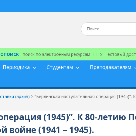
Искать:
ЕОПОИСК
- поиск по электронным ресурсам ННГУ. Тестовый дост
Периодика
Студентам
Преподавателям
тавки (архив)
>
“Берлинская наступательная операция (1945)”.
операция (1945)”. К 80-летию 
 войне (1941 – 1945).