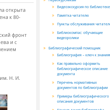
Видеоэкскурсия по библиотеке
а открыта
Памятка читателю
на к 80-
Пункты обслуживания читател
Библиокомпас: обучающие
сский фронт
видеоролики
ева и с
Библиографический помощник
ршением
Библиография – ключ к знания
Как правильно оформить
библиографическое описание
документа
м. Н. И.
Перечень нормативных
документов по библиографии
Примеры библиографического
описания документов
Консультация библиографа