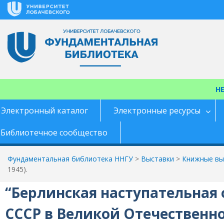
Перейти
к
содержимому
Н
Электронный каталог
Электронные ресурсы
Библиотечное сообщество
Фундаментальная библиотека ННГУ
>
Выставки
>
Книжные выс
1945).
“Берлинская наступательная 
СССР в Великой Отечественной