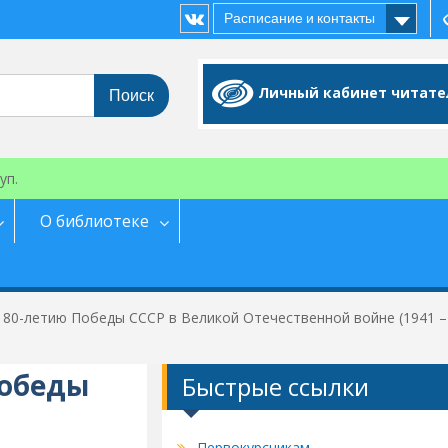
Расписание и контакты
Vk
Личный кабинет читате
уп.
О библиотеке
 К 80-летию Победы СССР в Великой Отечественной войне (1941 –
Победы
Быстрые ссылки
Первокурсникам