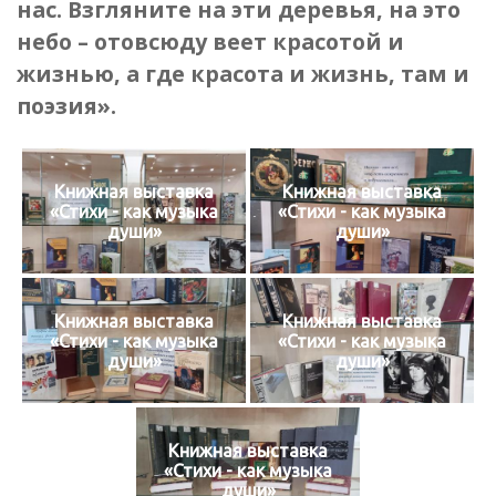
нас. Взгляните на эти деревья, на это
небо – отовсюду веет красотой и
жизнью, а где красота и жизнь, там и
поэзия».
Книжная выставка
Книжная выставка
«Стихи - как музыка
«Стихи - как музыка
души»
души»
Книжная выставка
Книжная выставка
«Стихи - как музыка
«Стихи - как музыка
души»
души»
Книжная выставка
«Стихи - как музыка
души»