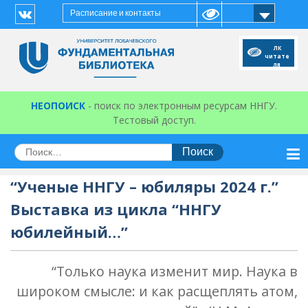
Перейти
Расписание и контакты
к
Vk
содержимому
ЛК
читате
ля
НЕОПОИСК
- поиск по электронным ресурсам ННГУ.
Тестовый доступ.
Искать:
“Ученые ННГУ – юбиляры 2024 г.”
Выставка из цикла “ННГУ
юбилейный…”
“Только наука изменит мир. Наука в
широком смысле: и как расщеплять атом,