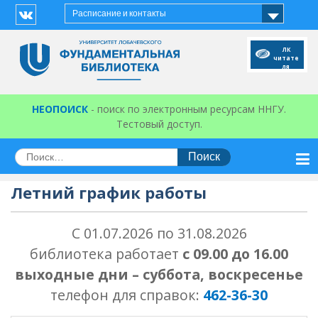
Перейти
Расписание и контакты
к
Vk
содержимому
ЛК
читате
ля
НЕОПОИСК
- поиск по электронным ресурсам ННГУ.
Тестовый доступ.
Искать:
Летний график работы
С 01.07.2026 по 31.08.2026
библиотека работает
с 09.00 до 16.00
выходные дни – суббота, воскресенье
телефон для справок:
462-36-30