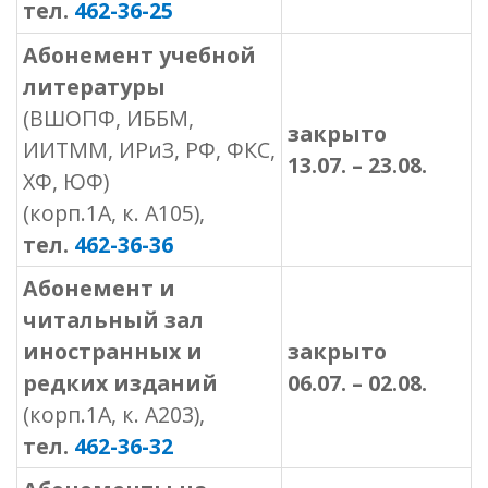
тел.
462-36-25
Абонемент учебной
литературы
(ВШОПФ, ИББМ,
закрыто
ИИТММ, ИРиЗ, РФ, ФКС,
13
.07. –
23
.08.
ХФ, ЮФ)
(корп.1А, к. А105),
тел.
462-36-36
Абонемент и
читальный зал
иностранных и
закрыто
редких изданий
06
.07. – 02
.08.
(корп.1А, к. А203),
тел.
462-36-32