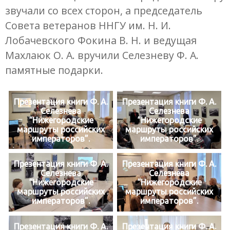
звучали со всех сторон, а председатель
Совета ветеранов ННГУ им. Н. И.
Лобачевского Фокина В. Н. и ведущая
Махлаюк О. А. вручили Селезневу Ф. А.
памятные подарки.
Презентация книги Ф. А.
Презентация книги Ф. А.
Селезнева
Селезнева
“Нижегородские
“Нижегородские
маршруты российских
маршруты российских
императоров”.
императоров”.
Презентация книги Ф. А.
Презентация книги Ф. А.
Селезнева
Селезнева
“Нижегородские
“Нижегородские
маршруты российских
маршруты российских
императоров”.
императоров”.
Презентация книги Ф. А.
Презентация книги Ф. А.