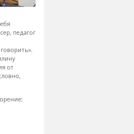
тебя
сер, педагог
 говорить».
плину
ия от
словно,
ворение: