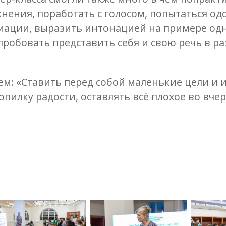
ения, поработать с голосом, попытаться од
циации, выразить интонацией на примере од
робовать представить себя и свою речь в р
ем: «Ставить перед собой маленькие цели и 
опилку радости, оставлять всё плохое во вче