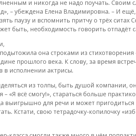
лненным и никогда не надо поучать. Своим 
уд», – убеждена Елена Владимировна. – И ещё,
зять паузу и вспомнить притчу о трёх ситах С
жет быть, необходимость говорить отпадёт с
и,
 подытожила она строками из стихотворения 
ине прошлого века. К слову, за время встре
в в исполнении актрисы.
ыделяться из толпы, быть душой компании, о
– «Я всё смогу!», стараться больше практико
да выигрышно для речи и может пригодиться
итать. Кстати, свою тетрадочку-копилочку «из
ер-класса смогли также много в чём попракт