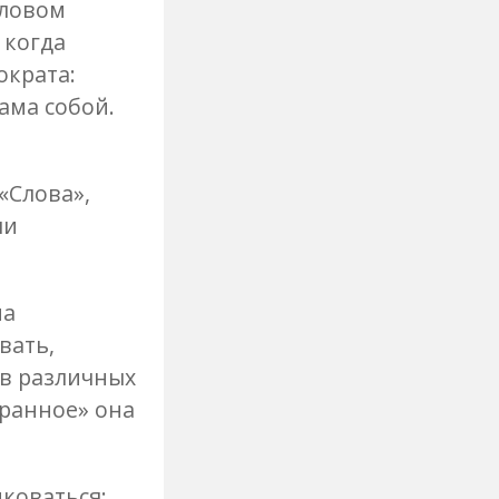
словом
 когда
ократа:
ама собой.
«Слова»,
чи
на
вать,
 в различных
бранное» она
иковаться: