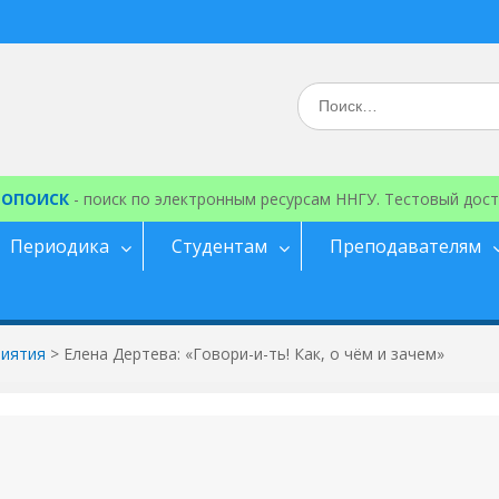
Искать:
ЕОПОИСК
- поиск по электронным ресурсам ННГУ. Тестовый дост
Периодика
Студентам
Преподавателям
иятия
>
Елена Дертева: «Говори-и-ть! Как, о чём и зачем»