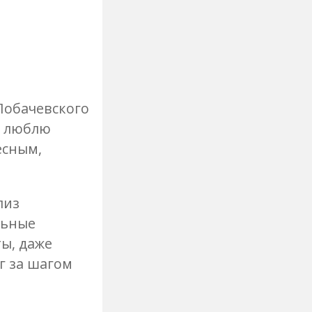
 Лобачевского
, люблю
есным,
лиз
льные
ты, даже
г за шагом