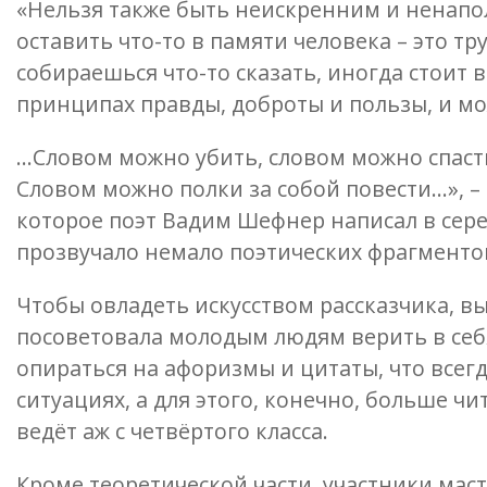
«Нельзя также быть неискренним и ненапо
оставить что-то в памяти человека – это тр
собираешься что-то сказать, иногда стоит в
принципах правды, доброты и пользы, и мо
…Словом можно убить, словом можно спаст
Словом можно полки за собой повести…», –
которое поэт Вадим Шефнер написал в серед
прозвучало немало поэтических фрагменто
Чтобы овладеть искусством рассказчика, в
посоветовала молодым людям верить в себя 
опираться на афоризмы и цитаты, что всег
ситуациях, а для этого, конечно, больше ч
ведёт аж с четвёртого класса.
Кроме теоретической части, участники маст