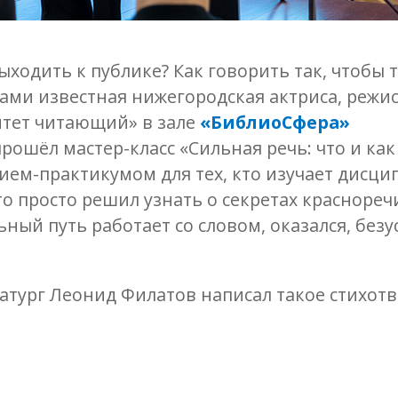
ходить к публике? Как говорить так, чтобы 
тами известная нижегородская актриса, режис
итет читающий» в зале
«БиблиоСфера»
ошёл мастер-класс «Сильная речь: что и как
ием-практикумом для тех, кто изучает дисци
кто просто решил узнать о секретах краснореч
ный путь работает со словом, оказался, безу
матург Леонид Филатов написал такое стихот