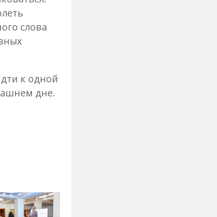
олеть
ного слова
азных
идти к одной
рашнем дне.