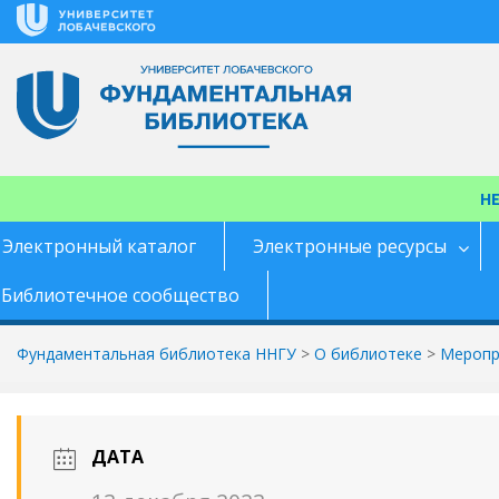
Перейти
к
содержимому
Н
Электронный каталог
Электронные ресурсы
Библиотечное сообщество
Фундаментальная библиотека ННГУ
>
О библиотеке
>
Меропр
ДАТА