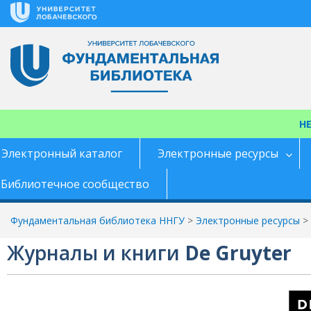
Перейти
к
содержимому
Н
Электронный каталог
Электронные ресурсы
Библиотечное сообщество
Фундаментальная библиотека ННГУ
>
Электронные ресурсы
>
Журналы и книги
De Gruyter