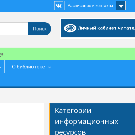
Расписание и контакты
Vk
Личный кабинет читате
уп.
О библиотеке
Категории
информационных
ресурсов