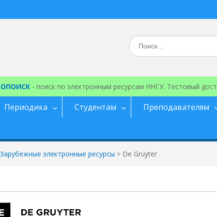
Искать:
ЕОПОИСК
- поиск по электронным ресурсам ННГУ. Тестовый дост
Периодика
Студентам
Преподавателям
Зарубежные электронные ресурсы
>
De Gruyter