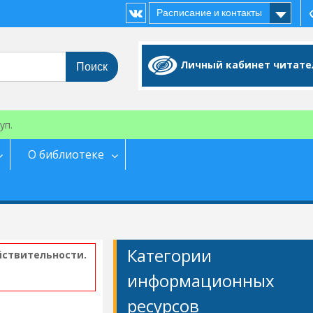
Расписание и контакты
Vk
Личный кабинет читате
уп.
О библиотеке
Категории
йствительности.
информационных
ресурсов