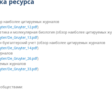
ка ресурса
бзор наиболее цитируемых журналов
uyter/De_Gruyter_12.pdf
)
 генетика и молекулярная биология (обзор наиболее цитируемых ж
uyter/De_Gruyter_13.pdf
)
е и бухгалтерский учет (обзор наиболее цитируемых журналов
uyter/De_Gruyter_14.pdf
)
урналов
uyter/De_Gruyter_26.pdf
)
руемых журналов
uyter/De_Gruyter_33.pdf
)
 обществами: