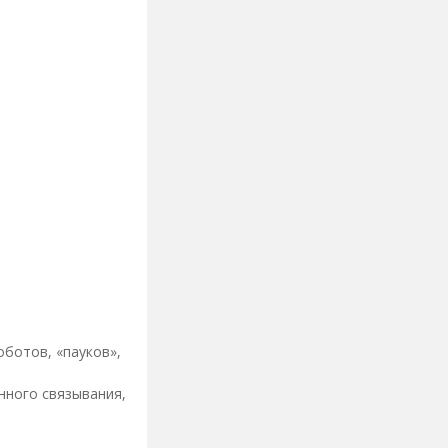
оботов, «пауков»,
нного связывания,