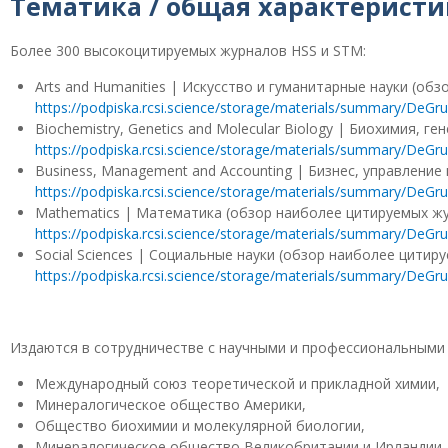
Тематика / общая характеристи
Более 300 высокоцитируемых журналов HSS и STM:
Arts and Humanities | Искусство и гуманитарные науки (о
https://podpiska.rcsi.science/storage/materials/summary/DeGr
Biochemistry, Genetics and Molecular Biology | Биохимия,
https://podpiska.rcsi.science/storage/materials/summary/DeGr
Business, Management and Accounting | Бизнес, управлени
https://podpiska.rcsi.science/storage/materials/summary/DeGr
Mathematics | Математика (обзор наиболее цитируемых ж
https://podpiska.rcsi.science/storage/materials/summary/DeGr
Social Sciences | Социальные науки (обзор наиболее цити
https://podpiska.rcsi.science/storage/materials/summary/DeGr
Издаются в сотрудничестве с научными и профессиональными
Международный союз теоретической и прикладной химии,
Минералогическое общество Америки,
Общество биохимии и молекулярной биологии,
Минералогическое общество Великобритании и Ирландии,