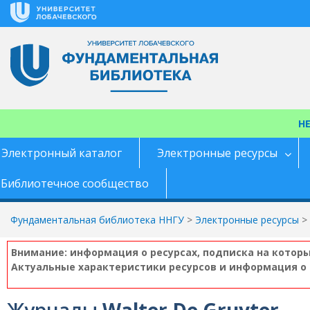
Перейти
к
содержимому
Н
Электронный каталог
Электронные ресурсы
Библиотечное сообщество
Фундаментальная библиотека ННГУ
>
Электронные ресурсы
>
Внимание: информация о ресурсах, подписка на котор
Актуальные характеристики ресурсов и информация о 