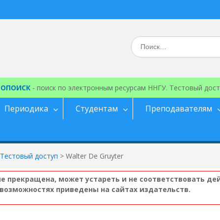
Искать:
ЕОПОИСК
- поиск по электронным ресурсам ННГУ. Тестовый дост
Периодика
Студентам
Преподавателям
Тестовый доступ
>
Walter De Gruyter
ые прекращена, может устареть и не соответствовать де
возможностях приведены на сайтах издательств.