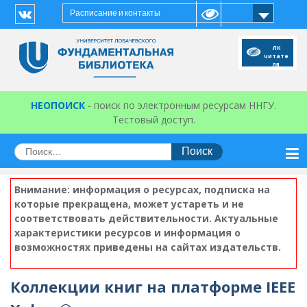
Перейти
Расписание и контакты
к
Vk
содержимому
ЛК
читате
ля
НЕОПОИСК
- поиск по электронным ресурсам ННГУ.
Тестовый доступ.
Искать:
Внимание: информация о ресурсах, подписка на
которые прекращена, может устареть и не
соответствовать действительности. Актуальные
характеристики ресурсов и информация о
возможностях приведены на сайтах издательств.
Коллекции книг на платформе IEEE