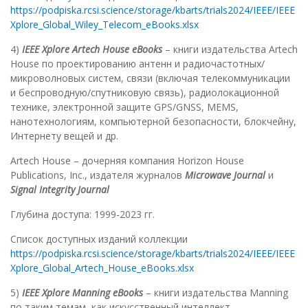
https://podpiska.rcsi.science/storage/kbarts/trials2024/IEEE/IEEE
Xplore_Global_Wiley_Telecom_eBooks.xlsx
4)
IEEE Xplore Artech House eBooks
– книги издательства Artech
House по проектированию антенн и радиочастотных/
микроволновых систем, связи (включая телекоммуникации
и беспроводную/спутниковую связь), радиолокационной
технике, электронной защите GPS/GNSS, MEMS,
нанотехнологиям, компьютерной безопасности, блокчейну,
Интернету вещей и др.
Artech House – дочерняя компания Horizon House
Publications, Inc., издателя журналов
Microwave Journal
и
Signal Integrity Journal
Глубина доступа: 1999-2023 гг.
Список доступных изданий коллекции
https://podpiska.rcsi.science/storage/kbarts/trials2024/IEEE/IEEE
Xplore_Global_Artech_House_eBooks.xlsx
5)
IEEE Xplore Manning eBooks
– книги издательства Manning
по таким темам, как искусственный интеллект,