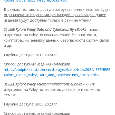
Xplore_Global_IEEE_Wiley_eBooks.xlsx
В рамках тестового доступа загрузка полных текстов будет
ограничена 10 изданиями для каждой организации. Далее
издания будут доступны только в режиме чтения
2)
IEEE Xplore Wiley Data and Cybersecurity eBooks
– книги
издательства Wiley по компьютерной безопасности,
криптографии, анализу данных, безопасности систем связи
и др.
Глубина доступа: 2013-2024 гг.
Список доступных изданий коллекции
https://podpiska.rcsi.science/storage/kbarts/trials2024/IEEE/IEEE
Xplore_Global_Wiley_Data_and_Cybersecurity_eBooks.xlsx
3)
IEEE Xplore Wiley Telecommunications eBooks
– книги
издательства Wiley по телекоммуникациям и смежным
темам
Глубина доступа: 2005-2023 гг.
Список доступных изданий коллекции