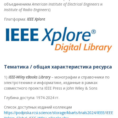
объединением
American
Institute
of
Electrical
Engineers
и
Institute
of
Radio
Engineers
)
Платформа:
IEEE
Xplore
Тематика / общая характеристика ресурса
1)
IEEE-Wiley eBooks Library
– монографии и справочники по
электротехнике и информатике, изданные в рамках
совместного проекта IEEE Press и John Wiley & Sons
Глубина доступа: 1974-2024 гг.
Список доступных изданий коллекции
https://podpiska.rcsi.science/storage/kbarts/trials2024/IEEE/IEEE