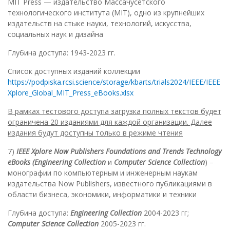
MIT Press — издательство Массачусетского
технологического института (MIT), одно из крупнейших
издательств на стыке науки, технологий, искусства,
социальных наук и дизайна
Глубина доступа: 1943-2023 гг.
Список доступных изданий коллекции
https://podpiska.rcsi.science/storage/kbarts/trials2024/IEEE/IEEE
Xplore_Global_MIT_Press_eBooks.xlsx
В рамках тестового доступа загрузка полных текстов будет
ограничена 20 изданиями для каждой организации. Далее
издания будут доступны только в режиме чтения
7)
IEEE
Xplore
Now
Publishers
Foundations
and
Trends
Technology
eBooks (
Engineering
Collection
и
Computer
Science
Collection
) –
монографии по компьютерным и инженерным наукам
издательства Now Publishers, известного публикациями в
области бизнеса, экономики, информатики и техники
Глубина доступа:
Engineering Collection
2004-2023 гг;
Computer Science Collection
2005-2023 гг.