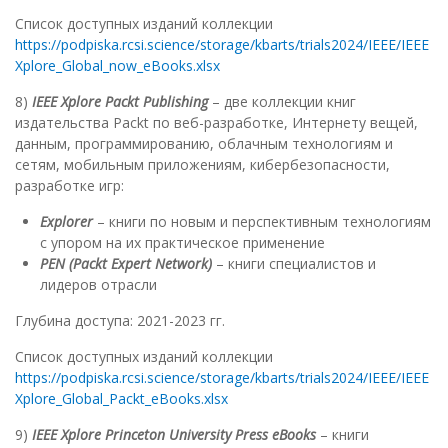
Список доступных изданий коллекции
https://podpiska.rcsi.science/storage/kbarts/trials2024/IEEE/IEEE
Xplore_Global_now_eBooks.xlsx
8)
IEEE Xplore Packt Publishing
– две коллекции книг
издательства Packt по веб-разработке, Интернету вещей,
данным, программированию, облачным технологиям и
сетям, мобильным приложениям, кибербезопасности,
разработке игр:
Explorer
– книги по новым и перспективным технологиям
с упором на их практическое применение
PEN (Packt Expert Network)
– книги специалистов и
лидеров отрасли
Глубина доступа: 2021-2023 гг.
Список доступных изданий коллекции
https://podpiska.rcsi.science/storage/kbarts/trials2024/IEEE/IEEE
Xplore_Global_Packt_eBooks.xlsx
9)
IEEE Xplore Princeton University Press eBooks
– книги