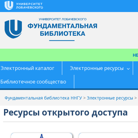
Перейти
к
содержимому
Н
Электронный каталог
Электронные ресурсы
Библиотечное сообщество
Фундаментальная библиотека ННГУ
>
Электронные ресурсы
>
Ресурсы открытого доступа