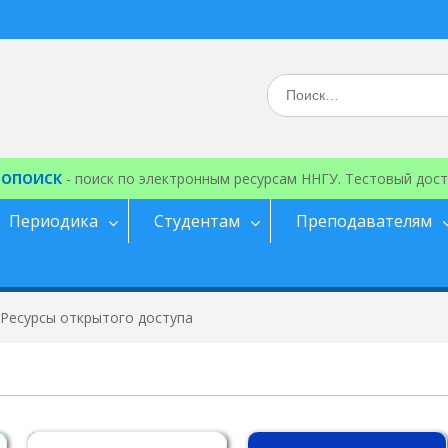
Искать:
ЕОПОИСК
- поиск по электронным ресурсам ННГУ. Тестовый дост
Периодика
Студентам
Преподавателям
Ресурсы открытого доступа