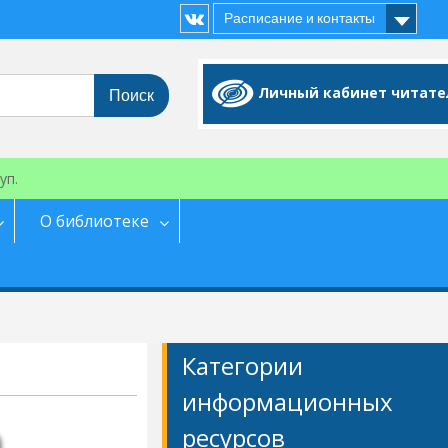
Расписание и контакты
Vk
Личный кабинет читате
уп.
О библиотеке
Категории
информационных
ресурсов